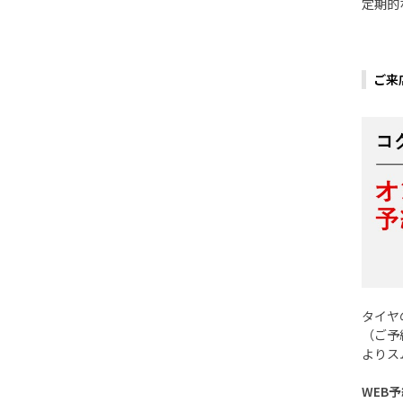
定期的
ご来
タイヤ
（ご予
よりス
WEB