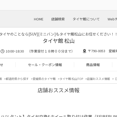
HOME
店舗検索
タイヤ館について
Web
タイヤのことなら[SUV][ミニバン]もタイヤ館松山にお任せください！
タイヤ館 松山
〒790-0053 愛媛
10:00~18:30 （作業受付１８時００分まで）
せ
セール・クーポン情報
商品情報
館
都道府県から探す
愛媛県のタイヤ館
タイヤ館 松山TOP
店舗おススメ情報
【
店舗おススメ情報
ハツ タント】タイヤ交換&ホイール取り付け作業（SEIBERLING 