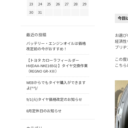
23
24
25
26
27
28
29
30
31
今回
最近の投稿
お選び
経済性
バッテリー・エンジンオイルは価格
ブリヂ
改定前の今がおすすめ！
この度
【トヨタ カローラフィールダー
こちら
HV(DAA-NKE165G) 】タイヤ交換作業
（REGNO GR-XⅢ）
WEBからでもタイヤ購入ができます
よ(^^)/
9/1(火)タイヤ価格改定のお知らせ
8月定休日のお知らせ