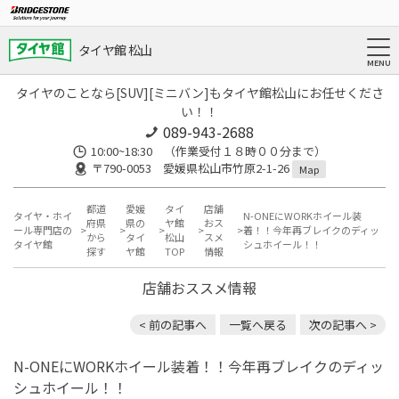
タイヤ館 松山
タイヤのことなら[SUV][ミニバン]もタイヤ館松山にお任せくださ
い！！
089-943-2688
10:00~18:30 （作業受付１８時００分まで）
〒790-0053 愛媛県松山市竹原2-1-26
Map
都道
愛媛
タイ
店舗
タイヤ・ホイ
N-ONEにWORKホイール装
府県
県の
ヤ館
おス
ール専門店の
着！！今年再ブレイクのディッ
から
タイ
松山
スメ
タイヤ館
シュホイール！！
探す
ヤ館
TOP
情報
店舗おススメ情報
< 前の記事へ
一覧へ戻る
次の記事へ >
N-ONEにWORKホイール装着！！今年再ブレイクのディッ
シュホイール！！