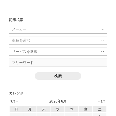
記事検索
カレンダー
2026年8月
7月 <
> 9月
日
月
火
水
木
金
土