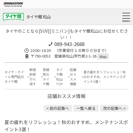
タイヤ館 松山
タイヤのことなら[SUV][ミニバン]もタイヤ館松山にお任せくださ
い！！
089-943-2688
10:00~18:30 （作業受付１８時００分まで）
〒790-0053 愛媛県松山市竹原2-1-26
Map
都道
愛媛
タイ
店舗
タイヤ・ホイ
夏の疲れをリフレッシュ！秋
府県
県の
ヤ館
おス
ール専門店の
のおすすめ、メンテナンスポ
から
タイ
松山
スメ
タイヤ館
イント3選！
探す
ヤ館
TOP
情報
店舗おススメ情報
< 前の記事へ
一覧へ戻る
次の記事へ >
夏の疲れをリフレッシュ！秋のおすすめ、メンテナンスポ
イント3選！