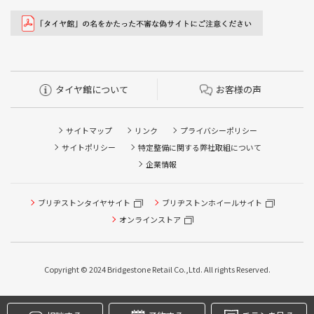
タイヤ館について
お客様の声
サイトマップ
リンク
プライバシーポリシー
サイトポリシー
特定整備に関する弊社取組について
企業情報
タイヤ点検・安全点検/タイヤ履き替え/オイル交換/その他
ブリヂストンタイヤサイト
ブリヂストンホイールサイト
ピット作業の予約
オンラインストア
クローク契約会員専用タイヤ履き替え※タイヤ履き替えを
希望のクローク契約会員の方はこちらを選択ください
Copyright © 2024 Bridgestone Retail Co.,Ltd. All rights Reserved.
本日のタイヤ履き替え順番待ち予約 ※クローク契約会員の
方はご利用いただけません