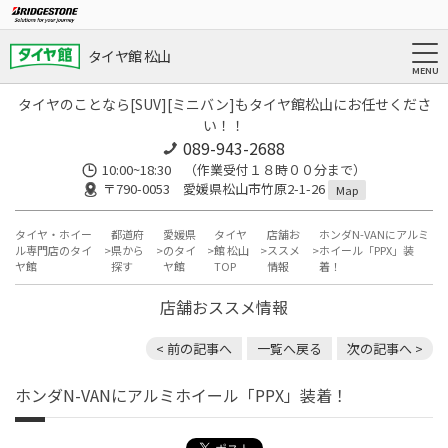
タイヤ館 松山
タイヤのことなら[SUV][ミニバン]もタイヤ館松山にお任せくださ
い！！
089-943-2688
10:00~18:30 （作業受付１８時００分まで）
〒790-0053 愛媛県松山市竹原2-1-26
Map
タイヤ・ホイー
都道府
愛媛県
タイヤ
店舗お
ホンダN-VANにアルミ
ル専門店のタイ
県から
のタイ
館 松山
ススメ
ホイール「PPX」装
ヤ館
探す
ヤ館
TOP
情報
着！
店舗おススメ情報
< 前の記事へ
一覧へ戻る
次の記事へ >
ホンダN-VANにアルミホイール「PPX」装着！