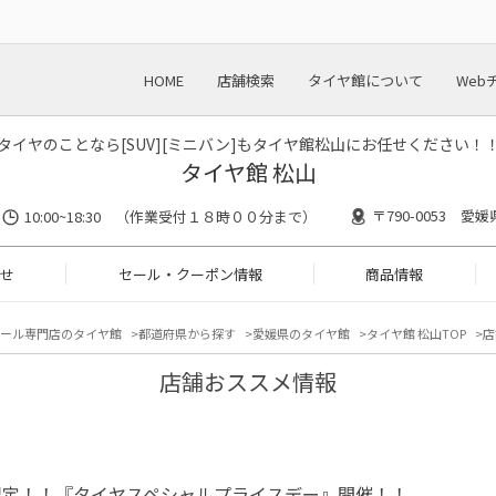
HOME
店舗検索
タイヤ館について
Web
タイヤのことなら[SUV][ミニバン]もタイヤ館松山にお任せください！
タイヤ館 松山
〒790-0053 愛媛
10:00~18:30 （作業受付１８時００分まで）
せ
セール・クーポン情報
商品情報
ール専門店のタイヤ館
都道府県から探す
愛媛県のタイヤ館
タイヤ館 松山TOP
店
店舗おススメ情報
限定！！『タイヤスペシャルプライスデー』開催！！