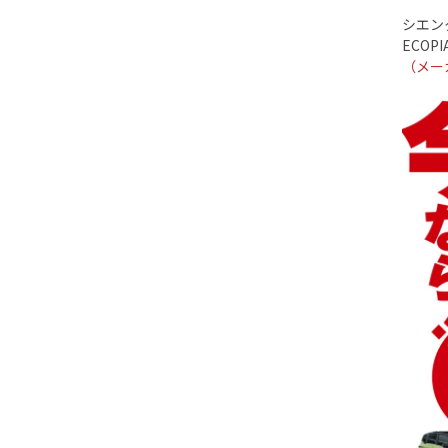
シエン
ECOPI
（メー