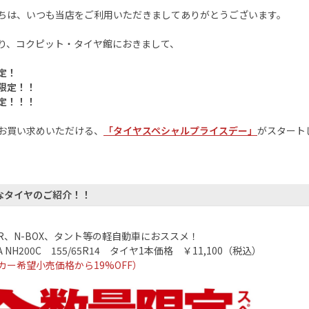
ちは、いつも当店をご利用いただきましてありがとうございます。
り、コクピット・タイヤ館におきまして、
定！
限定！！
定！！！
お買い求めいただける、
「タイヤスペシャルプライスデー」
がスタート
なタイヤのご紹介！！
R
、
N-BOX
、タント等の軽自動車におススメ！
A NH200C
155/65R14
タイヤ
1
本価格 ￥
11,100
（税込）
カー希望小売価格から
19%OFF
）