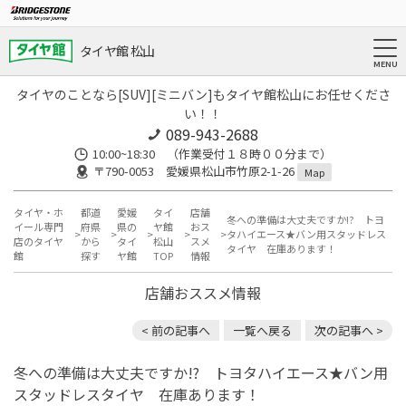
タイヤ館 松山
タイヤのことなら[SUV][ミニバン]もタイヤ館松山にお任せくださ
い！！
089-943-2688
10:00~18:30 （作業受付１８時００分まで）
〒790-0053 愛媛県松山市竹原2-1-26
Map
タイヤ・ホ
都道
愛媛
タイ
店舗
冬への準備は大丈夫ですか!? トヨ
イール専門
府県
県の
ヤ館
おス
タハイエース★バン用スタッドレス
店のタイヤ
から
タイ
松山
スメ
タイヤ 在庫あります！
館
探す
ヤ館
TOP
情報
店舗おススメ情報
< 前の記事へ
一覧へ戻る
次の記事へ >
冬への準備は大丈夫ですか!? トヨタハイエース★バン用
スタッドレスタイヤ 在庫あります！