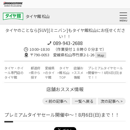
タイヤ館 松山
タイヤのことなら[SUV][ミニバン]もタイヤ館松山にお任せくださ
い！！
089-943-2688
10:00~18:30 （作業受付１８時００分まで）
〒790-0053 愛媛県松山市竹原2-1-26
Map
タイヤ・ホイ
都道府
愛媛県
タイヤ
店舗お
プレミアムタイヤセール
ール専門店の
県から
のタイ
館 松山
ススメ
開催中～！8月6日(日)ま
タイヤ館
探す
ヤ館
TOP
情報
で！！
店舗おススメ情報
< 前の記事へ
一覧へ戻る
次の記事へ >
プレミアムタイヤセール開催中～！8月6日(日)まで！！