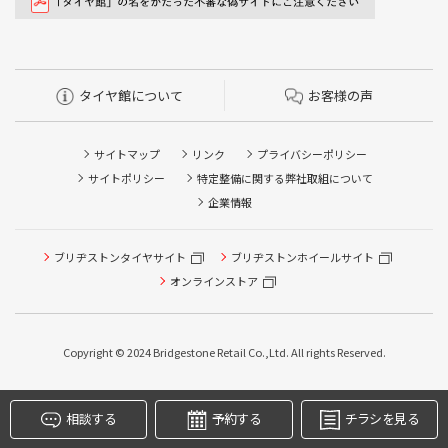
タイヤ館について
お客様の声
サイトマップ
リンク
プライバシーポリシー
サイトポリシー
特定整備に関する弊社取組について
企業情報
ブリヂストンタイヤサイト
ブリヂストンホイールサイト
タイヤ点検・安全点検/タイヤ履き替え/オイル交換/その他
ピット作業の予約
オンラインストア
クローク契約会員専用タイヤ履き替え※タイヤ履き替えを
希望のクローク契約会員の方はこちらを選択ください
Copyright © 2024 Bridgestone Retail Co.,Ltd. All rights Reserved.
本日のタイヤ履き替え順番待ち予約 ※クローク契約会員の
方はご利用いただけません
相談する
予約する
チラシを見る