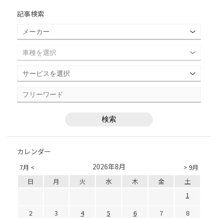
記事検索
カレンダー
2026年8月
7月 <
> 9月
日
月
火
水
木
金
土
1
2
3
4
5
6
7
8