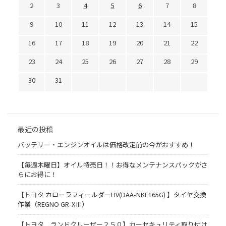
2
3
4
5
6
7
8
9
10
11
12
13
14
15
16
17
18
19
20
21
22
23
24
25
26
27
28
29
30
31
最近の投稿
バッテリー・エンジンオイルは価格改定前の今がおすすめ！
【毎週木曜日】オイル特売日！！お得なメンテナンスパックがさ
らにお得に！
【トヨタ カローラフィールダーHV(DAA-NKE165G) 】タイヤ交換
作業（REGNO GR-XⅢ）
【トヨタ ランドクルーザー２５０】カーセキュリティ取り付け