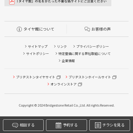
タイヤ館について
お客様の声
サイトマップ
リンク
プライバシーポリシー
サイトポリシー
特定整備に関する弊社取組について
企業情報
ブリヂストンタイヤサイト
ブリヂストンホイールサイト
タイヤ点検・安全点検/タイヤ履き替え/オイル交換/その他
ピット作業の予約
オンラインストア
クローク契約会員専用タイヤ履き替え※タイヤ履き替えを
希望のクローク契約会員の方はこちらを選択ください
Copyright © 2024 Bridgestone Retail Co.,Ltd. All rights Reserved.
本日のタイヤ履き替え順番待ち予約 ※クローク契約会員の
方はご利用いただけません
相談する
予約する
チラシを見る