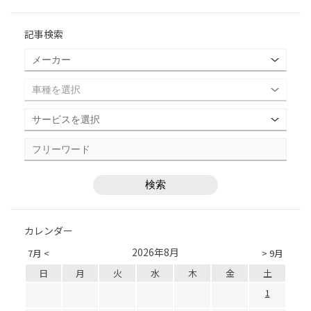
記事検索
カレンダー
2026年8月
7月 <
> 9月
日
月
火
水
木
金
土
1