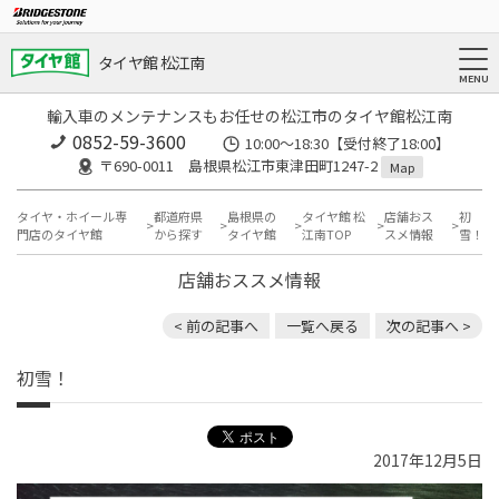
タイヤ館 松江南
輸入車のメンテナンスもお任せの松江市のタイヤ館松江南
0852-59-3600
10:00～18:30【受付終了18:00】
〒690-0011 島根県松江市東津田町1247-2
Map
タイヤ・ホイール専
都道府県
島根県の
タイヤ館 松
店舗おス
初
門店のタイヤ館
から探す
タイヤ館
江南TOP
スメ情報
雪！
店舗おススメ情報
< 前の記事へ
一覧へ戻る
次の記事へ >
初雪！
2017年12月5日