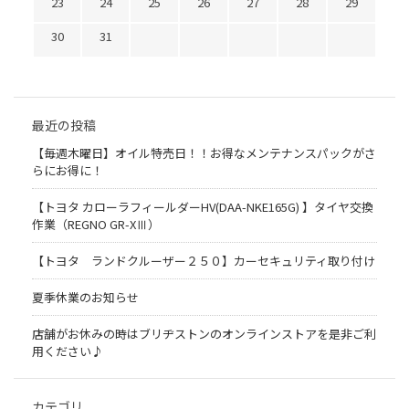
23
24
25
26
27
28
29
30
31
最近の投稿
【毎週木曜日】オイル特売日！！お得なメンテナンスパックがさ
らにお得に！
【トヨタ カローラフィールダーHV(DAA-NKE165G) 】タイヤ交換
作業（REGNO GR-XⅢ）
【トヨタ ランドクルーザー２５０】カーセキュリティ取り付け
夏季休業のお知らせ
店舗がお休みの時はブリヂストンのオンラインストアを是非ご利
用ください♪
カテゴリ