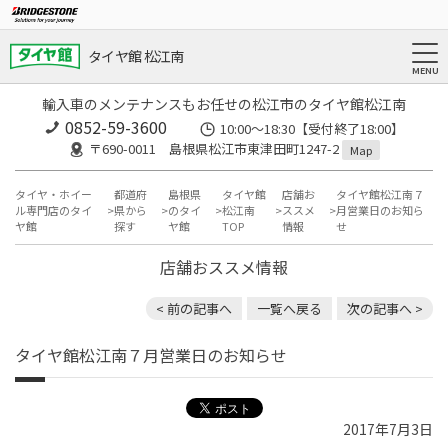
タイヤ館 松江南
輸入車のメンテナンスもお任せの松江市のタイヤ館松江南
0852-59-3600
10:00～18:30【受付終了18:00】
〒690-0011 島根県松江市東津田町1247-2
Map
タイヤ・ホイー
都道府
島根県
タイヤ館
店舗お
タイヤ館松江南７
ル専門店のタイ
県から
のタイ
松江南
ススメ
月営業日のお知ら
ヤ館
探す
ヤ館
TOP
情報
せ
店舗おススメ情報
< 前の記事へ
一覧へ戻る
次の記事へ >
タイヤ館松江南７月営業日のお知らせ
2017年7月3日