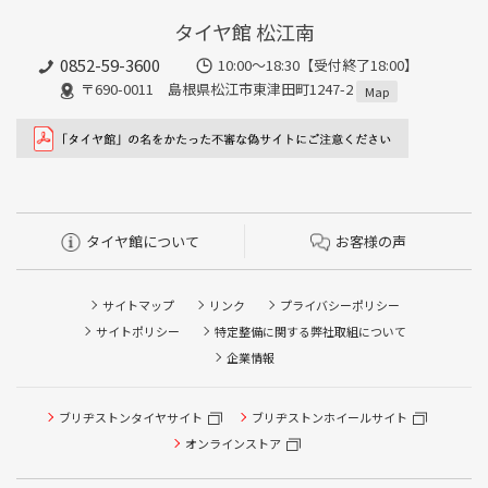
タイヤ館 松江南
0852-59-3600
10:00～18:30【受付終了18:00】
〒690-0011 島根県松江市東津田町1247-2
Map
タイヤ館について
お客様の声
サイトマップ
リンク
プライバシーポリシー
サイトポリシー
特定整備に関する弊社取組について
企業情報
ブリヂストンタイヤサイト
ブリヂストンホイールサイト
タイヤ点検・安全点検/タイヤ履き替え/オイル交換/その他
ピット作業の予約
オンラインストア
クローク契約会員専用タイヤ履き替え※タイヤ履き替えを