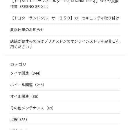
【トヨタ カローラフィールダーHV(DAA-NKE165G) 】タイヤ交換
作業（REGNO GR-XⅢ）
【トヨタ ランドクルーザー２５０】カーセキュリティ取り付け
夏季休業のお知らせ
店舗がお休みの時はブリヂストンのオンラインストアを是非ご利
用ください♪
カテゴリ
タイヤ関連（344）
ホイール関連（245）
オイル関連（36）
その他メンテナンス（69）
点検（35）