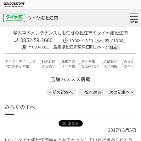
タイヤ館 松江南
輸入車のメンテナンスもお任せの松江市のタイヤ館松江南
0852-59-3600
10:00～18:30【受付終了18:00】
〒690-0011 島根県松江市東津田町1247-2
Map
タイヤ・ホイール専
都道府県
島根県の
タイヤ館
店舗おス
みろく
門店のタイヤ館
から探す
タイヤ館
松江南TOP
スメ情報
の里へ
店舗おススメ情報
< 前の記事へ
一覧へ戻る
次の記事へ >
みろくの里へ
2017年5月5日
いつもタイヤ館松江南Ｗｅｂをチェックしていただきありがとう