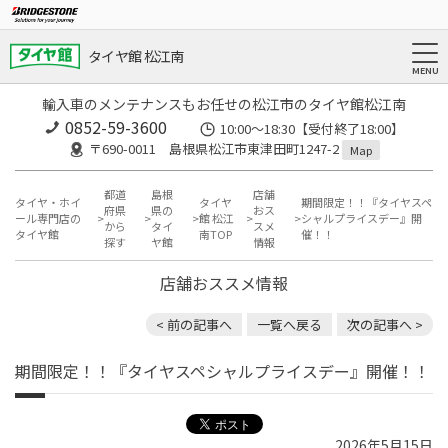
タイヤ館 松江南
輸入車のメンテナンスもお任せの松江市のタイヤ館松江南
0852-59-3600
10:00～18:30【受付終了18:00】
〒690-0011 島根県松江市東津田町1247-2
Map
都道
島根
店舗
タイヤ・ホイ
タイヤ
期間限定！！『タイヤスペ
府県
県の
おス
ール専門店の
館 松江
シャルプライスデー』開
から
タイ
スメ
タイヤ館
南TOP
催！！
探す
ヤ館
情報
店舗おススメ情報
< 前の記事へ
一覧へ戻る
次の記事へ >
期間限定！！『タイヤスペシャルプライスデー』開催！！
2026年5月15日