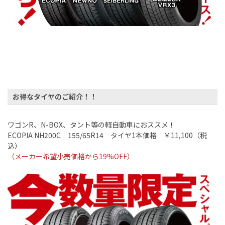
お得なタイヤのご紹介！！
ワゴン
R
、
N-BOX
、タント等の軽自動車におススメ！
ECOPIA NH200C
155/65R14
タイヤ
1
本価格 ￥
11,100
（税
込）
（メーカー希望小売価格から
19%OFF
）