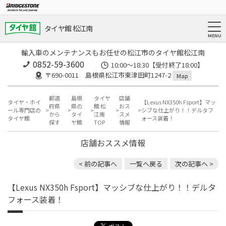
タイヤ館 松江南
輸入車のメンテナンスもお任せの松江市のタイヤ館松江南
0852-59-3600
10:00～18:30【受付終了18:00】
〒690-0011 島根県松江市東津田町1247-2
Map
都道
島根
タイヤ
店舗
タイヤ・ホイ
【Lexus NX350h Fsport】マッ
府県
県の
館 松
おス
ール専門店の
シブな仕上がり！！デルタフ
から
タイ
江南
スメ
タイヤ館
ォース装着！
探す
ヤ館
TOP
情報
店舗おススメ情報
< 前の記事へ
一覧へ戻る
次の記事へ >
【Lexus NX350h Fsport】マッシブな仕上がり！！デルタ
フォース装着！