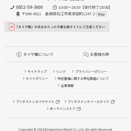
0852-59-3600
10:00～18:30【受付終了18:00】
〒690-0011 島根県松江市東津田町1247-2
Map
タイヤ館について
お客様の声
サイトマップ
リンク
プライバシーポリシー
サイトポリシー
特定整備に関する弊社取組について
企業情報
タイヤ点検・安全点検/タイヤ履き替え/オイル交換/その他
ブリヂストンタイヤサイト
ブリヂストンホイールサイト
ピット作業の予約
オンラインストア
クローク契約会員専用タイヤ履き替え※タイヤ履き替えを
希望のクローク契約会員の方はこちらを選択ください
Copyright © 2024 Bridgestone Retail Co.,Ltd. All rights Reserved.
本日のタイヤ履き替え順番待ち予約 ※クローク契約会員の