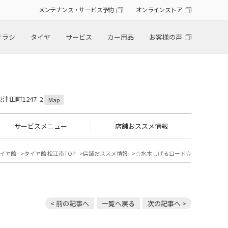
メンテナンス・サービス予約
オンラインストア
チラシ
タイヤ
サービス
カー用品
お客様の声
津田町1247-2
Map
サービスメニュー
店舗おススメ情報
イヤ館
タイヤ館 松江南TOP
店舗おススメ情報
☆水木しげるロード☆
< 前の記事へ
一覧へ戻る
次の記事へ >