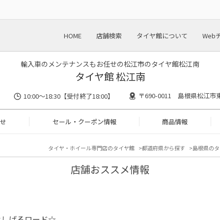
HOME
店舗検索
タイヤ館について
Web
輸入車のメンテナンスもお任せの松江市のタイヤ館松江南
タイヤ館 松江南
〒690-0011 島根県松江市東
10:00～18:30【受付終了18:00】
せ
セール・クーポン情報
商品情報
タイヤ・ホイール専門店のタイヤ館
都道府県から探す
島根県のタ
店舗おススメ情報
木しげるロード☆