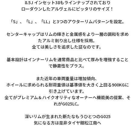
8.5J インセット38もラインナップされており
ローダウンしたアルヴェルにピッタリのサイズ！
「S」、「L」、「LL」と3つのアウターリムパターンを設定。
センターキャップはリムの輝きと金属感をより一層の調和を求め
たアルミ削り出し仕様を採用。
全ては美しさを追求した証なのです。
基本設計はインナーリムを通常商品と比べて厚みを増強すること
で静粛性をプラス。
また近年の車両重量は増加傾向、
ホイールに求められる耐荷重値は基準値を大きく上回る900KGに
引き上げています。
全てがプレミアム＆ハイクオリティなオーナーへ機能美の提案、そ
れがG025LC。
深いリムが生まれた新たなもうひとつのG025
気になる方は是非タイヤ館松江南へ