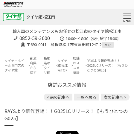
タイヤ館 松江南
輸入車のメンテナンスもお任せの松江市のタイヤ館松江南
0852-59-3600
10:00～18:30【受付終了18:00】
〒690-0011 島根県松江市東津田町1247-2
Map
都道
島根
店舗
タイヤ・ホイ
タイヤ
RAYSより新作登場！！
府県
県の
おス
ール専門店の
館 松江
G025LCリリース！【もうひ
から
タイ
スメ
タイヤ館
南TOP
とつのG025】
探す
ヤ館
情報
店舗おススメ情報
< 前の記事へ
一覧へ戻る
次の記事へ >
RAYSより新作登場！！G025LCリリース！【もうひとつの
G025】