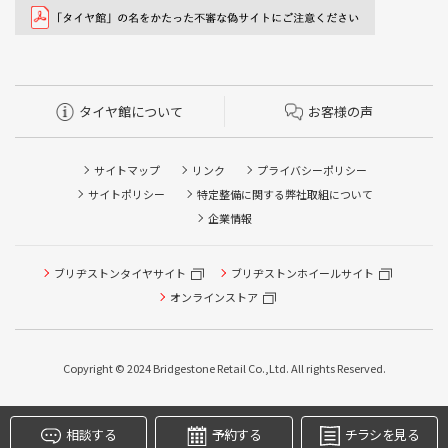
タイヤ館について
お客様の声
サイトマップ
リンク
プライバシーポリシー
サイトポリシー
特定整備に関する弊社取組について
企業情報
ブリヂストンタイヤサイト
ブリヂストンホイールサイト
タイヤ点検・安全点検/タイヤ履き替え/オイル交換/その他
ピット作業の予約
オンラインストア
クローク契約会員専用タイヤ履き替え※タイヤ履き替えを
希望のクローク契約会員の方はこちらを選択ください
Copyright © 2024 Bridgestone Retail Co.,Ltd. All rights Reserved.
本日のタイヤ履き替え順番待ち予約 ※クローク契約会員の
方はご利用いただけません
相談する
予約する
チラシを見る