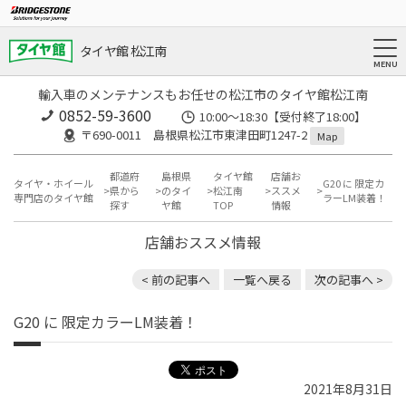
タイヤ館 松江南
輸入車のメンテナンスもお任せの松江市のタイヤ館松江南
0852-59-3600
10:00～18:30【受付終了18:00】
〒690-0011 島根県松江市東津田町1247-2
Map
都道府
島根県
タイヤ館
店舗お
タイヤ・ホイール
G20 に 限定カ
県から
のタイ
松江南
ススメ
専門店のタイヤ館
ラーLM装着！
探す
ヤ館
TOP
情報
店舗おススメ情報
< 前の記事へ
一覧へ戻る
次の記事へ >
G20 に 限定カラーLM装着！
2021年8月31日