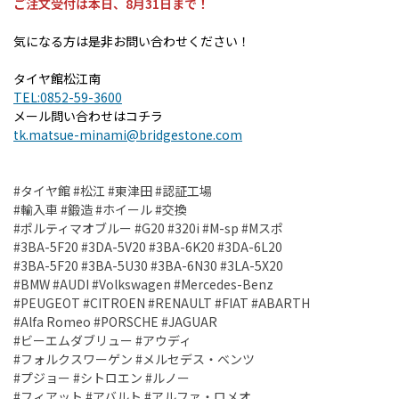
ご注文受付は本日、8月31日まで！
気になる方は是非お問い合わせください！
タイヤ館松江南
TEL:0852-59-3600
メール問い合わせはコチラ
tk.matsue-minami@bridgestone.com
#タイヤ館 #松江 #東津田 #認証工場
#輸入車 #鍛造 #ホイール #交換
#ポルティマオブルー #G20 #320i #M-sp #Mスポ
#3BA-5F20 #3DA-5V20 #3BA-6K20 #3DA-6L20
#3BA-5F20 #3BA-5U30 #3BA-6N30 #3LA-5X20
#BMW #AUDI #Volkswagen #Mercedes-Benz
#PEUGEOT #CITROEN #RENAULT #FIAT #ABARTH
#Alfa Romeo #PORSCHE #JAGUAR
#ビーエムダブリュー #アウディ
#フォルクスワーゲン #メルセデス・ベンツ
#プジョー #シトロエン #ルノー
#フィアット #アバルト #アルファ・ロメオ