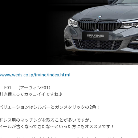
//www.weds.co.jp/irvine/index.html
NE F01 （アーヴィンF01）
引き締まってカッコイイですね♪
バリエーションはシルバーとガンメタリックの2色！
ドレス用のマッチングを取ることが多いですが、
イールが古くなってきたな～といった方にもオススメです！