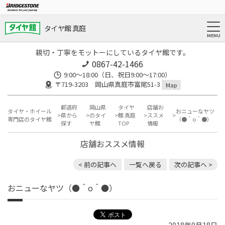
タイヤ館 真庭
親切・丁寧をモットーにしているタイヤ館です。
0867-42-1466
9:00～18:00（日、祝日9:00～17:00）
〒719-3203 岡山県真庭市富尾51-3
Map
都道府
岡山県
タイヤ
店舗お
タイヤ・ホイール
おニューなヤツ
県から
のタイ
館 真庭
ススメ
専門店のタイヤ館
（●＾o＾●）
探す
ヤ館
TOP
情報
店舗おススメ情報
< 前の記事へ
一覧へ戻る
次の記事へ >
おニューなヤツ（●＾o＾●）