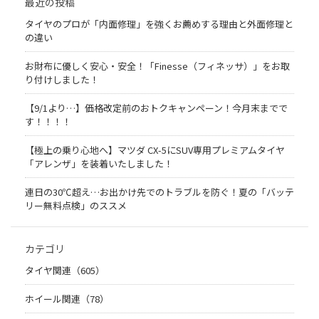
最近の投稿
タイヤのプロが「内面修理」を強くお薦めする理由と外面修理と
の違い
お財布に優しく安心・安全！「Finesse（フィネッサ）」をお取
り付けしました！
【9/1より…】価格改定前のおトクキャンペーン！今月末までで
す！！！！
【極上の乗り心地へ】マツダ CX-5にSUV専用プレミアムタイヤ
「アレンザ」を装着いたしました！
連日の30℃超え…お出かけ先でのトラブルを防ぐ！夏の「バッテ
リー無料点検」のススメ
カテゴリ
タイヤ関連（605）
ホイール関連（78）