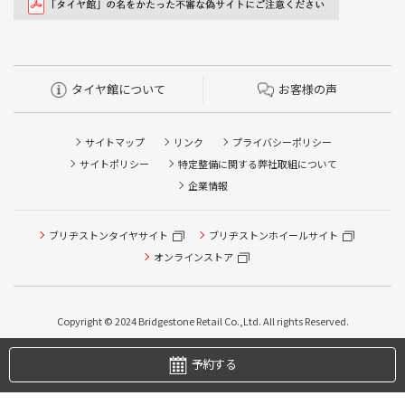
タイヤ館について
お客様の声
サイトマップ
リンク
プライバシーポリシー
サイトポリシー
特定整備に関する弊社取組について
企業情報
ブリヂストンタイヤサイト
ブリヂストンホイールサイト
オンラインストア
タイヤ点検・安全点検/タイヤ履き替え/オイル交換/その他
Copyright © 2024 Bridgestone Retail Co.,Ltd. All rights Reserved.
ピット作業の予約
予約する