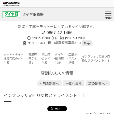
タイヤ館 真庭
親切・丁寧をモットーにしているタイヤ館です。
0867-42-1466
9:00～18:00（日、祝日9:00～17:00）
〒719-3203 岡山県真庭市富尾51-3
Map
タイヤ・ホイー
都道府
岡山県
タイヤ
店舗お
インプレッサ足回り交
ル専門店のタイ
県から
のタイ
館 真庭
ススメ
換とアライメント！！
ヤ館
探す
ヤ館
TOP
情報
店舗おススメ情報
< 前の記事へ
一覧へ戻る
次の記事へ >
インプレッサ足回り交換とアライメント！！