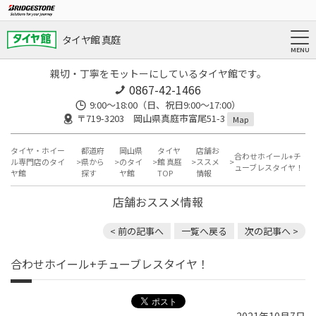
タイヤ館 真庭
親切・丁寧をモットーにしているタイヤ館です。
0867-42-1466
9:00～18:00（日、祝日9:00～17:00）
〒719-3203 岡山県真庭市富尾51-3
Map
タイヤ・ホイー
都道府
岡山県
タイヤ
店舗お
合わせホイール+チ
ル専門店のタイ
県から
のタイ
館 真庭
ススメ
ューブレスタイヤ！
ヤ館
探す
ヤ館
TOP
情報
店舗おススメ情報
< 前の記事へ
一覧へ戻る
次の記事へ >
合わせホイール+チューブレスタイヤ！