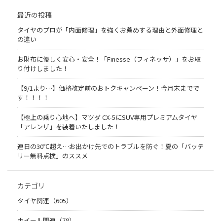
最近の投稿
タイヤのプロが「内面修理」を強くお薦めする理由と外面修理と
の違い
お財布に優しく安心・安全！「Finesse（フィネッサ）」をお取
り付けしました！
【9/1より…】価格改定前のおトクキャンペーン！今月末までで
す！！！！
【極上の乗り心地へ】マツダ CX-5にSUV専用プレミアムタイヤ
「アレンザ」を装着いたしました！
連日の30℃超え…お出かけ先でのトラブルを防ぐ！夏の「バッテ
リー無料点検」のススメ
カテゴリ
タイヤ関連（605）
ホイール関連（78）