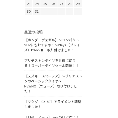
23
24
25
26
27
28
29
30
31
最近の投稿
【ホンダ ヴェゼル】～コンパクト
SUVにもおすすめ！～Playz（プレイ
ズ）PX-RVⅡ 取り付けました！
ブリヂストンタイヤをお得に買え
る！スーパータイヤセール開催！！
【スズキ スペーシア】～ブリヂスト
ンのベーシックタイヤ～
NEWNO（ニューノ）取り付けまし
た！
【マツダ CX-60】アライメント調整
しました！
【日産 ノート】～雨の日に強い！