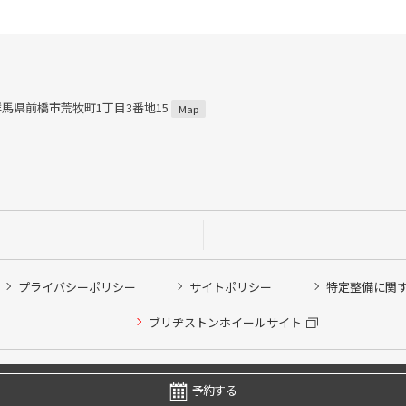
4 群馬県前橋市荒牧町1丁目3番地15
Map
プライバシーポリシー
サイトポリシー
特定整備に関
ブリヂストンホイールサイト
他ピット作業の予約
Copyright © 2024 Bridgestone Retail Co.,Ltd. All rights Reserved.
予約する