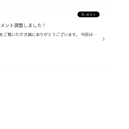
イメント調整しました！
タイヤ館前橋荒牧店のwebサイトをご覧いただき誠にありがとうございます。 今回は【トヨタ GRヤリス】のアライメント調整のご紹介です。 足回りの部品を交換したという事でのご依頼です。 こちらのおクルマは、通常のヤリスより調整箇所が多く ・前輪 トー ・後輪 トー 計２か所が調整可能となって...