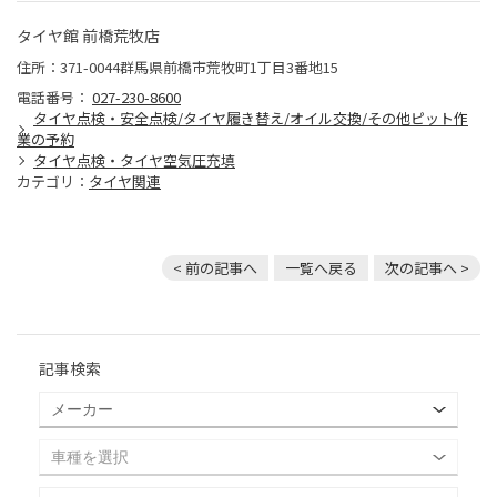
タイヤ館 前橋荒牧店
住所：371-0044群馬県前橋市荒牧町1丁目3番地15
電話番号：
027-230-8600
タイヤ点検・安全点検/タイヤ履き替え/オイル交換/その他ピット作
業の予約
タイヤ点検・タイヤ空気圧充填
カテゴリ：
タイヤ関連
< 前の記事へ
一覧へ戻る
次の記事へ >
記事検索