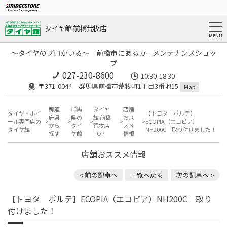
タイヤ館 前橋荒牧店
～タイヤのプロがいる～ 前橋市にあるカーメンテナンスショッ
プ
027-230-8600
10:30-18:30
〒371-0044 群馬県前橋市荒牧町1丁目3番地15
Map
都道
群馬
タイヤ
店舗
タイヤ・ホイ
【トヨタ ポルテ】
府県
県の
館 前橋
おス
ール専門店の
ECOPIA（エコピア）
から
タイ
荒牧店
スメ
タイヤ館
NH200C 取り付けました！
探す
ヤ館
TOP
情報
店舗おススメ情報
< 前の記事へ
一覧へ戻る
次の記事へ >
【トヨタ ポルテ】ECOPIA（エコピア）NH200C 取り
付けました！