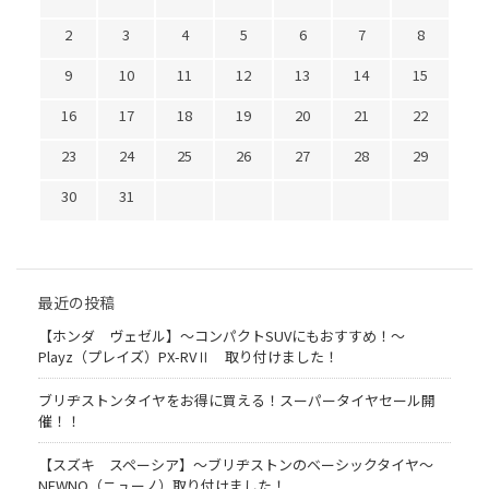
2
3
4
5
6
7
8
9
10
11
12
13
14
15
16
17
18
19
20
21
22
23
24
25
26
27
28
29
30
31
最近の投稿
【ホンダ ヴェゼル】～コンパクトSUVにもおすすめ！～
Playz（プレイズ）PX-RVⅡ 取り付けました！
ブリヂストンタイヤをお得に買える！スーパータイヤセール開
催！！
【スズキ スペーシア】～ブリヂストンのベーシックタイヤ～
NEWNO（ニューノ）取り付けました！