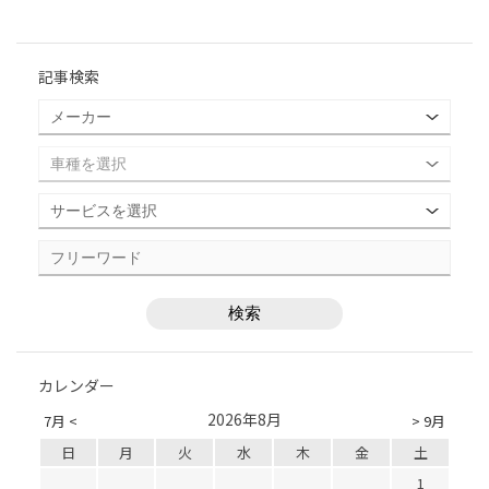
記事検索
カレンダー
2026年8月
7月 <
> 9月
日
月
火
水
木
金
土
1