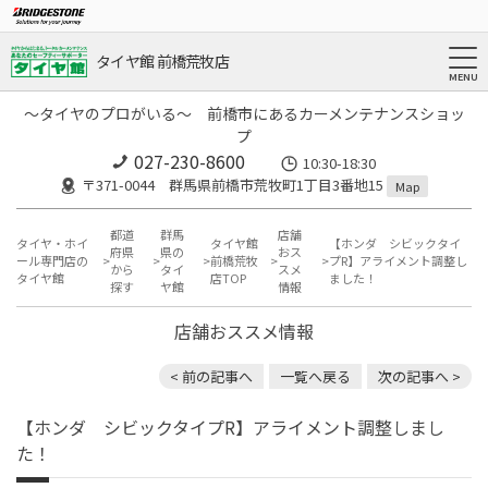
タイヤ館 前橋荒牧店
～タイヤのプロがいる～ 前橋市にあるカーメンテナンスショッ
プ
027-230-8600
10:30-18:30
〒371-0044 群馬県前橋市荒牧町1丁目3番地15
Map
都道
群馬
店舗
タイヤ・ホイ
タイヤ館
【ホンダ シビックタイ
府県
県の
おス
ール専門店の
前橋荒牧
プR】アライメント調整し
から
タイ
スメ
タイヤ館
店TOP
ました！
探す
ヤ館
情報
店舗おススメ情報
< 前の記事へ
一覧へ戻る
次の記事へ >
【ホンダ シビックタイプR】アライメント調整しまし
た！