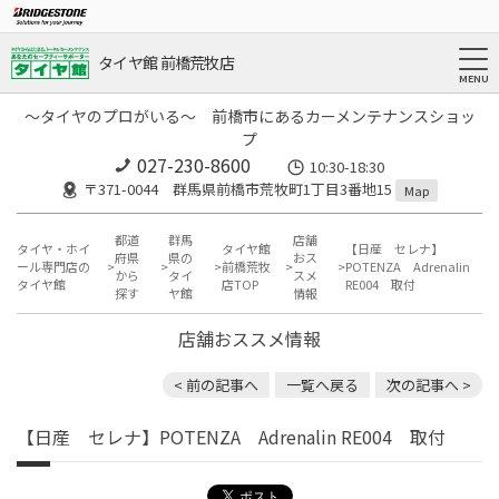
タイヤ館 前橋荒牧店
～タイヤのプロがいる～ 前橋市にあるカーメンテナンスショッ
プ
027-230-8600
10:30-18:30
〒371-0044 群馬県前橋市荒牧町1丁目3番地15
Map
都道
群馬
店舗
タイヤ・ホイ
タイヤ館
【日産 セレナ】
府県
県の
おス
ール専門店の
前橋荒牧
POTENZA Adrenalin
から
タイ
スメ
タイヤ館
店TOP
RE004 取付
探す
ヤ館
情報
店舗おススメ情報
< 前の記事へ
一覧へ戻る
次の記事へ >
【日産 セレナ】POTENZA Adrenalin RE004 取付