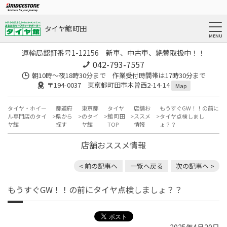
タイヤ館 町田
運輸局認証番号1-12156 新車、中古車、絶賛取扱中！！
042-793-7557
朝10時～夜18時30分まで 作業受付時間帯は17時30分まで
〒194-0037 東京都町田市木曽西2-14-14
Map
タイヤ・ホイー
都道府
東京都
タイヤ
店舗お
もうすぐGW！！の前に
ル専門店のタイ
県から
のタイ
館 町田
ススメ
タイヤ点検しまし
ヤ館
探す
ヤ館
TOP
情報
ょ？？
店舗おススメ情報
< 前の記事へ
一覧へ戻る
次の記事へ >
もうすぐGW！！の前にタイヤ点検しましょ？？