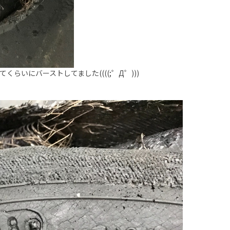
なる！？ってくらいにバーストしてました((((;゜Д゜)))