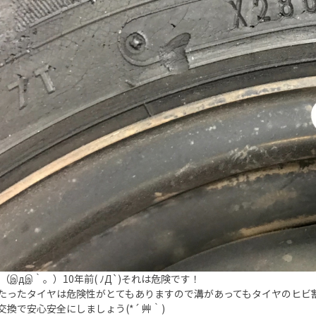
年（இдஇ｀。）10年前( ﾉД`)それは危険です！
たったタイヤは危険性がとてもありますので溝があってもタイヤのヒビ
交換で安心安全にしましょう(*´ 艸｀)