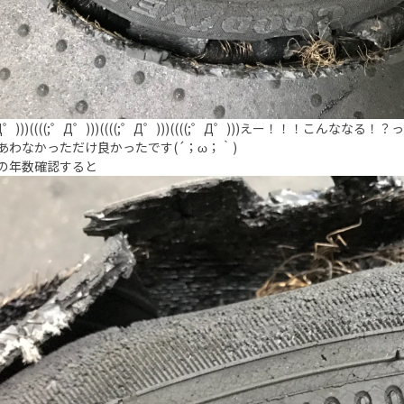
;゜Д゜)))((((;゜Д゜)))((((;゜Д゜)))((((;゜Д゜)))えー！！！こんな
あわなかっただけ良かったです(´；ω；｀)
の年数確認すると