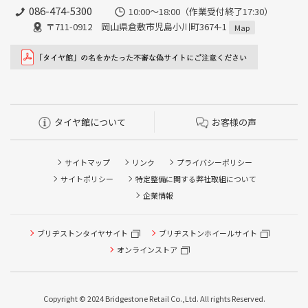
086-474-5300
10:00〜18:00（作業受付終了17:30）
〒711-0912 岡山県倉敷市児島小川町3674-1
Map
タイヤ館について
お客様の声
サイトマップ
リンク
プライバシーポリシー
サイトポリシー
特定整備に関する弊社取組について
企業情報
タイヤ点検・安全点検/タイヤ履き替え/オイル交換/その他
ブリヂストンタイヤサイト
ブリヂストンホイールサイト
ピット作業の予約
オンラインストア
クローク契約会員専用タイヤ履き替え※タイヤ履き替えを
希望のクローク契約会員の方はこちらを選択ください
Copyright © 2024 Bridgestone Retail Co.,Ltd. All rights Reserved.
本日のタイヤ履き替え順番待ち予約 ※クローク契約会員の