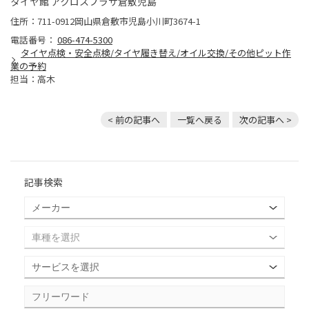
タイヤ館 アクロスプラザ倉敷児島
住所：711-0912岡山県倉敷市児島小川町3674-1
電話番号：
086-474-5300
タイヤ点検・安全点検/タイヤ履き替え/オイル交換/その他ピット作
業の予約
担当：高木
< 前の記事へ
一覧へ戻る
次の記事へ >
記事検索