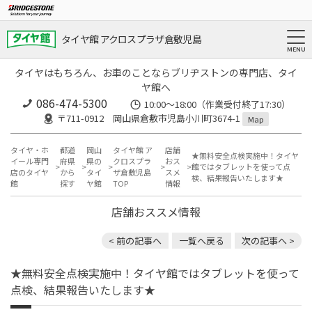
タイヤ館 アクロスプラザ倉敷児島
タイヤはもちろん、お車のことならブリヂストンの専門店、タイ
ヤ館へ
086-474-5300
10:00〜18:00（作業受付終了17:30）
〒711-0912 岡山県倉敷市児島小川町3674-1
Map
タイヤ・ホ
都道
岡山
タイヤ館 ア
店舗
★無料安全点検実施中！タイヤ
イール専門
府県
県の
クロスプラ
おス
館ではタブレットを使って点
店のタイヤ
から
タイ
ザ倉敷児島
スメ
検、結果報告いたします★
館
探す
ヤ館
TOP
情報
店舗おススメ情報
< 前の記事へ
一覧へ戻る
次の記事へ >
★無料安全点検実施中！タイヤ館ではタブレットを使って
点検、結果報告いたします★