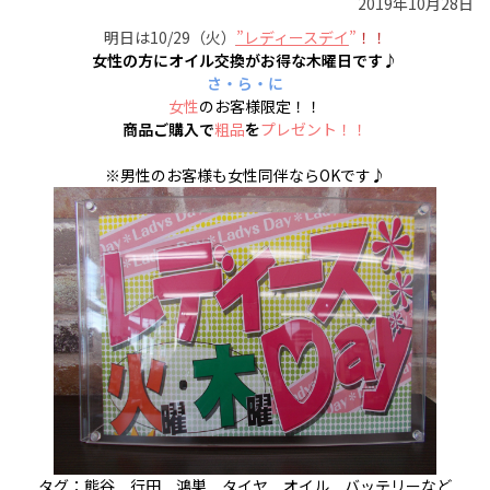
2019年10月28日
明日は10/29（火）
”レディースデイ
”
！！
女性の方にオイル交換がお得な木曜日です♪
さ・ら・に
女性
のお客様限定！！
商品ご購入で
粗品
を
プレゼント！！
※男性のお客様も女性同伴ならOKです♪
タグ：熊谷 行田 鴻巣 タイヤ オイル バッテリーなど