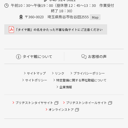
午前10：30～午後19：00（昼休憩 12：45～13：30 作業受付
終了 18：30）
〒360-0023 埼玉県熊谷市佐谷田2555
Map
タイヤ館について
お客様の声
サイトマップ
リンク
プライバシーポリシー
サイトポリシー
特定整備に関する弊社取組について
企業情報
タイヤ点検・安全点検/タイヤ履き替え/オイル交換/その他
ブリヂストンタイヤサイト
ブリヂストンホイールサイト
ピット作業の予約
オンラインストア
クローク契約会員専用タイヤ履き替え※タイヤ履き替えを
希望のクローク契約会員の方はこちらを選択ください