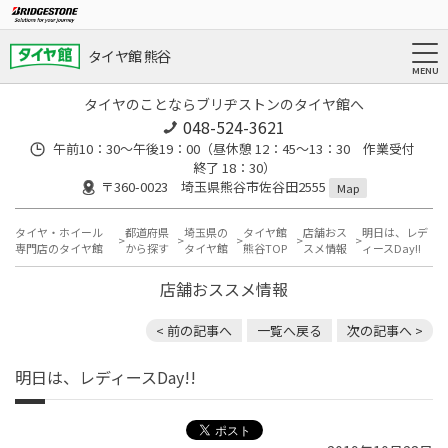
タイヤ館 熊谷
タイヤのことならブリヂストンのタイヤ館へ
048-524-3621
午前10：30～午後19：00（昼休憩 12：45～13：30 作業受付
終了 18：30）
〒360-0023 埼玉県熊谷市佐谷田2555
Map
タイヤ・ホイール
都道府県
埼玉県の
タイヤ館
店舗おス
明日は、レデ
専門店のタイヤ館
から探す
タイヤ館
熊谷TOP
スメ情報
ィースDay!!
店舗おススメ情報
< 前の記事へ
一覧へ戻る
次の記事へ >
明日は、レディースDay!!