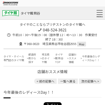
タイヤ館 熊谷
タイヤのことならブリヂストンのタイヤ館へ
048-524-3621
午前10：30～午後19：00（昼休憩 12：45～13：30 作業受付
終了 18：30）
〒360-0023 埼玉県熊谷市佐谷田2555
Map
都道府
埼玉県
タイヤ
店舗お
タイヤ・ホイール
今年最後のレデ
県から
のタイ
館 熊谷
ススメ
専門店のタイヤ館
ィースDay！！
探す
ヤ館
TOP
情報
店舗おススメ情報
< 前の記事へ
一覧へ戻る
次の記事へ >
今年最後のレディースDay！！