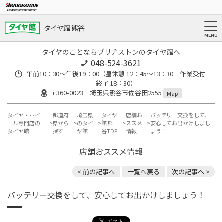
タイヤ館 熊谷
タイヤのことならブリヂストンのタイヤ館へ
048-524-3621
午前10：30～午後19：00（昼休憩 12：45～13：30 作業受付
終了 18：30）
〒360-0023 埼玉県熊谷市佐谷田2555
Map
タイヤ・ホイ
都道府
埼玉県
タイヤ
店舗お
バッテリー交換をして、
ール専門店の
県から
のタイ
館 熊
ススメ
安心してお出かけしまし
タイヤ館
探す
ヤ館
谷TOP
情報
ょう！
店舗おススメ情報
< 前の記事へ
一覧へ戻る
次の記事へ >
バッテリー交換をして、安心してお出かけしましょう！