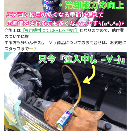
◇施工は
【専用機材にて10〜15分程度】
となりますので、他作業
のついでに施工
する方も多いんデス(。-∀-) 商品についてのお問合せは、お気軽に
スタッフまで
☆彡