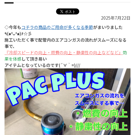
2025年7月22日
◇今年も
コチラの商品のご用命が多くなる季節
がまいりました
٩(๑❛ᴗ❛๑)۶☆彡
施工いただく事で配管内のエアコンガスの流れがスムーズになる
事で、
『冷却スピードの向上・燃費の向上・静粛性の向上などなど』
効
果を体感
して頂き易い
アイテムとなっているのです(´∀｀=)///