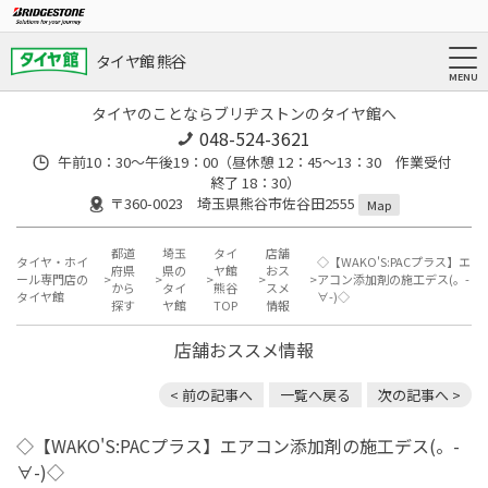
タイヤ館 熊谷
タイヤのことならブリヂストンのタイヤ館へ
048-524-3621
午前10：30～午後19：00（昼休憩 12：45～13：30 作業受付
終了 18：30）
〒360-0023 埼玉県熊谷市佐谷田2555
Map
都道
埼玉
タイ
店舗
タイヤ・ホイ
◇【WAKO'S:PACプラス】エ
府県
県の
ヤ館
おス
ール専門店の
アコン添加剤の施工デス(。-
から
タイ
熊谷
スメ
タイヤ館
∀-)◇
探す
ヤ館
TOP
情報
店舗おススメ情報
< 前の記事へ
一覧へ戻る
次の記事へ >
◇【WAKO'S:PACプラス】エアコン添加剤の施工デス(。-
∀-)◇