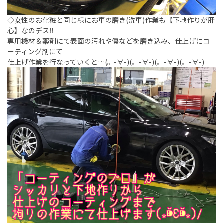
◇女性のお化粧と同じ様にお車の磨き(洗車)作業も【下地作りが肝
心】なのデス‼︎
専用機材＆薬剤にて表面の汚れや傷などを磨き込み、仕上げにコ
ーティング剤にて
仕上げ作業を行なっていくと…(。-∀-)(。-∀-)(。-∀-)(。-∀-)