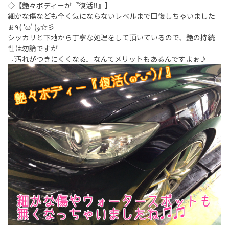
◇【艶々ボディーが『復活‼︎』】
細かな傷なども全く気にならないレベルまで回復しちゃいました
ぁ٩( 'ω' )و☆彡
シッカリと下地から丁寧な処理をして頂いているので、艶の持続
性は勿論ですが
『汚れがつきにくくなる』なんてメリットもあるんですよぉ♪