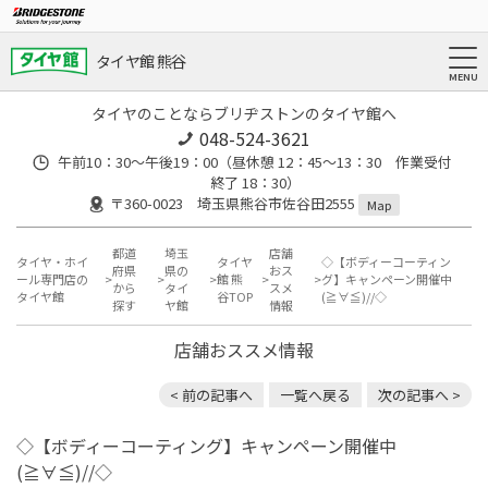
タイヤ館 熊谷
タイヤのことならブリヂストンのタイヤ館へ
048-524-3621
午前10：30～午後19：00（昼休憩 12：45～13：30 作業受付
終了 18：30）
〒360-0023 埼玉県熊谷市佐谷田2555
Map
都道
埼玉
店舗
タイヤ・ホイ
タイヤ
◇【ボディーコーティン
府県
県の
おス
ール専門店の
館 熊
グ】キャンペーン開催中
から
タイ
スメ
タイヤ館
谷TOP
(≧∀≦)//◇
探す
ヤ館
情報
店舗おススメ情報
< 前の記事へ
一覧へ戻る
次の記事へ >
◇【ボディーコーティング】キャンペーン開催中
(≧∀≦)//◇