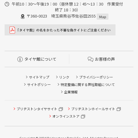
午前10：30～午後19：00（昼休憩 12：45～13：30 作業受付
終了 18：30）
〒360-0023 埼玉県熊谷市佐谷田2555
Map
タイヤ館について
お客様の声
サイトマップ
リンク
プライバシーポリシー
サイトポリシー
特定整備に関する弊社取組について
企業情報
ブリヂストンタイヤサイト
ブリヂストンホイールサイト
タイヤ点検・安全点検/タイヤ履き替え/オイル交換/その他
ピット作業の予約
オンラインストア
クローク契約会員専用タイヤ履き替え※タイヤ履き替えを
希望のクローク契約会員の方はこちらを選択ください
Copyright © 2024 Bridgestone Retail Co.,Ltd. All rights Reserved.