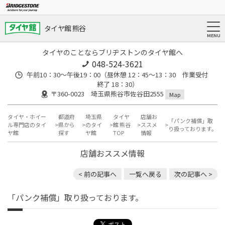
タイヤ館 熊谷
タイヤのことならブリヂストンのタイヤ館へ
048-524-3621
午前10：30～午後19：00（昼休憩 12：45～13：30 作業受付
終了 18：30）
〒360-0023 埼玉県熊谷市佐谷田2555
Map
タイヤ・ホイー
都道府
埼玉県
タイヤ
店舗お
「パンク補償」取
ル専門店のタイ
県から
のタイ
館 熊谷
ススメ
り扱っております。
ヤ館
探す
ヤ館
TOP
情報
店舗おススメ情報
< 前の記事へ
一覧へ戻る
次の記事へ >
「パンク補償」取り扱っております。