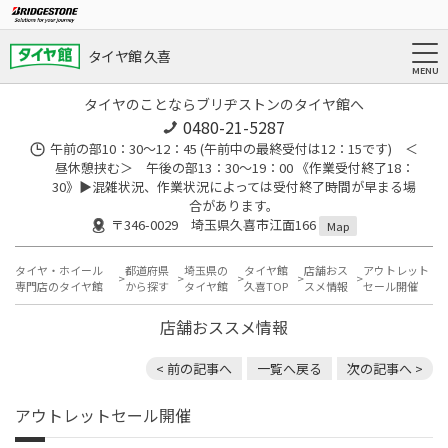
タイヤ館 久喜
タイヤのことならブリヂストンのタイヤ館へ
0480-21-5287
午前の部10：30～12：45 (午前中の最終受付は12：15です) ＜
昼休憩挟む＞ 午後の部13：30～19：00 《作業受付終了18：
30》▶︎混雑状況、作業状況によっては受付終了時間が早まる場
合があります。
〒346-0029 埼玉県久喜市江面166
Map
タイヤ・ホイール
都道府県
埼玉県の
タイヤ館
店舗おス
アウトレット
専門店のタイヤ館
から探す
タイヤ館
久喜TOP
スメ情報
セール開催
店舗おススメ情報
< 前の記事へ
一覧へ戻る
次の記事へ >
アウトレットセール開催