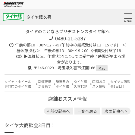
タイヤ館 久喜
タイヤのことならブリヂストンのタイヤ館へ
0480-21-5287
午前の部10：30～12：45 (午前中の最終受付は12：15です) ＜
昼休憩挟む＞ 午後の部13：30～19：00 《作業受付終了18：
30》▶︎混雑状況、作業状況によっては受付終了時間が早まる場
合があります。
〒346-0029 埼玉県久喜市江面166
Map
タイヤ・ホイール
都道府県
埼玉県の
タイヤ館
店舗おス
タイヤ大商談
専門店のタイヤ館
から探す
タイヤ館
久喜TOP
スメ情報
会3日目！
店舗おススメ情報
< 前の記事へ
一覧へ戻る
次の記事へ >
タイヤ大商談会3日目！