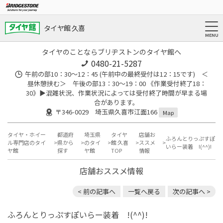
タイヤ館 久喜
タイヤのことならブリヂストンのタイヤ館へ
0480-21-5287
午前の部10：30～12：45 (午前中の最終受付は12：15です) ＜
昼休憩挟む＞ 午後の部13：30～19：00 《作業受付終了18：
30》▶︎混雑状況、作業状況によっては受付終了時間が早まる場
合があります。
〒346-0029 埼玉県久喜市江面166
Map
タイヤ・ホイー
都道府
埼玉県
タイヤ
店舗お
ふろんとりっぷすぽ
ル専門店のタイ
県から
のタイ
館 久喜
ススメ
いらー装着 !(^^)!
ヤ館
探す
ヤ館
TOP
情報
店舗おススメ情報
< 前の記事へ
一覧へ戻る
次の記事へ >
ふろんとりっぷすぽいらー装着 !(^^)!