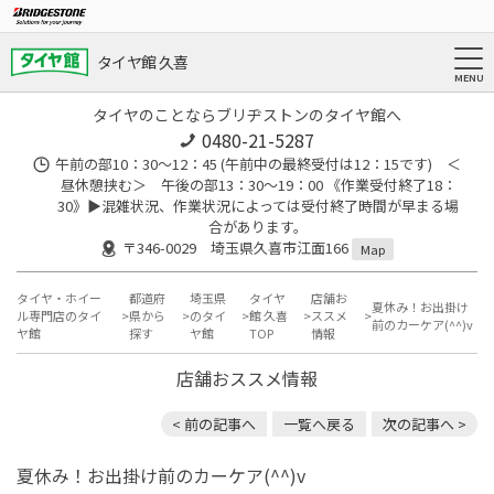
タイヤ館 久喜
タイヤのことならブリヂストンのタイヤ館へ
0480-21-5287
午前の部10：30～12：45 (午前中の最終受付は12：15です) ＜
昼休憩挟む＞ 午後の部13：30～19：00 《作業受付終了18：
30》▶︎混雑状況、作業状況によっては受付終了時間が早まる場
合があります。
〒346-0029 埼玉県久喜市江面166
Map
タイヤ・ホイー
都道府
埼玉県
タイヤ
店舗お
夏休み！お出掛け
ル専門店のタイ
県から
のタイ
館 久喜
ススメ
前のカーケア(^^)v
ヤ館
探す
ヤ館
TOP
情報
店舗おススメ情報
< 前の記事へ
一覧へ戻る
次の記事へ >
夏休み！お出掛け前のカーケア(^^)v