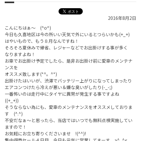
2016年8月2日
こんにちはぁ～ (^o^)
今日も久喜地区は今の所いい天気で外にいるとつらいかも(+_+)
はやいもので、もう８月なんですね！
そろそろ夏休みで帰省、レジャーなどでお出掛けする事が多く
なりますよね！
お車でお出掛け予定でしたら、是非お出掛け前に愛車のメンテナ
ンスを
オススメ致します(*^。^*)
出掛けたはいいが、渋滞でバッテリー上がりになってしまったり
エアコンつけたら冷えが悪い＆嫌な臭いがしたり(-_-;)
一番怖いのは走行中にタイヤに異常が発生する事ですよね
((+_+))
そうならない為にも、愛車のメンテナンスをオススメしておりま
す (^.^)
不安だなぁ～と思ったら、当店ではいつでも無料点検実施してい
ますので！
お気軽にお立ち寄りくださいませ !(^^)!
集中得市セール４日目、今日も元気に営業してまーす >^_^<