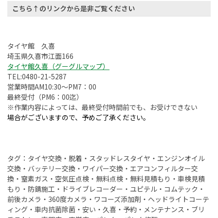
こちら↑のリンクから是非ご覧ください
タイヤ館 久喜
埼玉県久喜市江面166
タイヤ館久喜（グーグルマップ）
TEL:0480-21-5287
営業時間AM10:30～PM7：00
最終受付（PM6：00迄）
※作業内容によっては、最終受付時間前でも、お受けできない
場合がございますので、予めご了承ください。
タグ：タイヤ交換・脱着・スタッドレスタイヤ・エンジンオイル
交換・バッテリー交換・ワイパー交換・エアコンフィルター交
換・窒素ガス・空気圧点検・無料点検・無料見積もり・車検見積
もり・防錆施工・ドライブレコーダー・ユピテル・コムテック・
前後カメラ・360度カメラ・ワコーズ添加剤・ヘッドライトコーテ
ィング・車内抗菌除菌・安い・久喜・予約・メンテナンス・ブリ