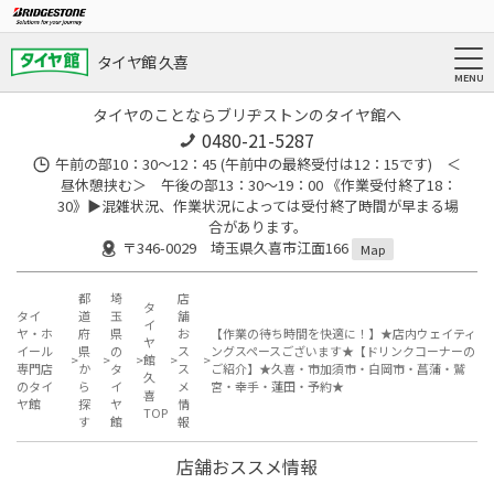
タイヤ館 久喜
タイヤのことならブリヂストンのタイヤ館へ
0480-21-5287
午前の部10：30～12：45 (午前中の最終受付は12：15です) ＜
昼休憩挟む＞ 午後の部13：30～19：00 《作業受付終了18：
30》▶︎混雑状況、作業状況によっては受付終了時間が早まる場
合があります。
〒346-0029 埼玉県久喜市江面166
Map
都
埼
店
タ
タイ
道
玉
舗
イ
ヤ・ホ
府
県
お
【作業の待ち時間を快適に！】★店内ウェイティ
ヤ
イール
県
の
ス
ングスペースございます★【ドリンクコーナーの
館
専門店
か
タ
ス
ご紹介】★久喜・市加須市・白岡市・菖蒲・鷲
久
のタイ
ら
イ
メ
宮・幸手・蓮田・予約★
喜
ヤ館
探
ヤ
情
TOP
す
館
報
店舗おススメ情報