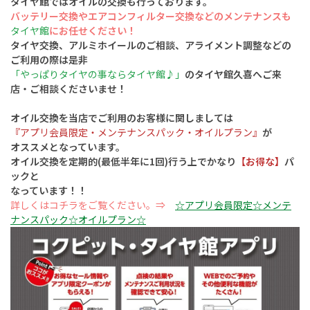
タイヤ館ではオイルの交換も行っております。
バッテリー交換やエアコンフィルター交換
などのメンテナンスも
タイヤ館
にお任せください！
タイヤ交換、アルミホイールのご相談、アライメント調整などの
ご利用の際は是非
「やっぱりタイヤの事ならタイヤ館♪」
のタイヤ館久喜へご来
店・ご相談くださいませ！
オイル交換を当店でご利用のお客様に関しましては
『アプリ会員限定・メンテナンスパック・オイルプラン』
が
オススメとなっています。
オイル交換を定期的(最低半年に1回)行う上でかなり
【お得な】
パ
ックと
なっています！！
詳しくはコチラをご覧ください。⇒
☆アプリ会員限定☆メンテ
ナンスパック☆オイルプラン☆