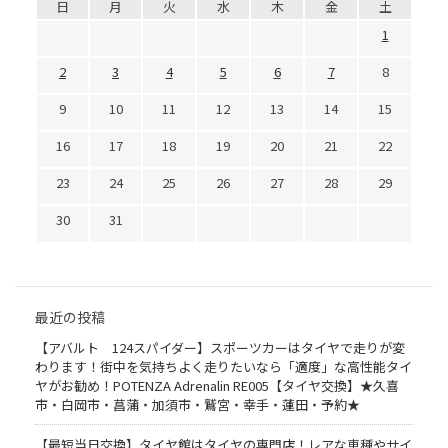
日
月
火
水
木
金
土
1
2
3
4
5
6
7
8
9
10
11
12
13
14
15
16
17
18
19
20
21
22
23
24
25
26
27
28
29
30
31
最近の投稿
【アバルト 124スパイダー】スポーツカーはタイヤで走りが変
わります！街中を気持ちよく走りたいなら「適度」な高性能タイ
ヤがお勧め！POTENZA Adrenalin RE005【タイヤ交換】★久喜
市・白岡市・菖蒲・加須市・鷲宮・幸手・蓮田・予約★
【最短当日交換】タイヤ館はタイヤの専門店！レアな車種やサイ