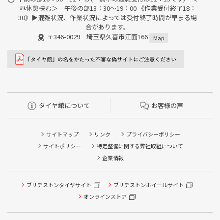
昼休憩挟む＞ 午後の部13：30～19：00 《作業受付終了18：
30》▶︎混雑状況、作業状況によっては受付終了時間が早まる場
合があります。
〒346-0029 埼玉県久喜市江面166
Map
タイヤ館について
お客様の声
サイトマップ
リンク
プライバシーポリシー
サイトポリシー
特定整備に関する弊社取組について
企業情報
ブリヂストンタイヤサイト
ブリヂストンホイールサイト
タイヤ点検・安全点検/タイヤ履き替え/オイル交換/その他
ピット作業の予約
オンラインストア
クローク契約会員専用タイヤ履き替え※タイヤ履き替えを
希望のクローク契約会員の方はこちらを選択ください