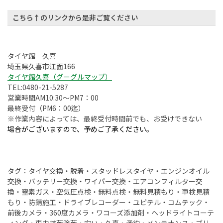
こちら↑のリンクから是非ご覧ください
タイヤ館 久喜
埼玉県久喜市江面166
タイヤ館久喜（グーグルマップ）
TEL:0480-21-5287
営業時間AM10:30～PM7：00
最終受付（PM6：00迄）
※作業内容によっては、最終受付時間前でも、お受けできない
場合がございますので、予めご了承ください。
タグ：タイヤ交換・脱着・スタッドレスタイヤ・エンジンオイル
交換・バッテリー交換・ワイパー交換・エアコンフィルター交
換・窒素ガス・空気圧点検・無料点検・無料見積もり・車検見積
もり・防錆施工・ドライブレコーダー・ユピテル・コムテック・
前後カメラ・360度カメラ・ワコーズ添加剤・ヘッドライトコーテ
ィング・車内抗菌除菌・安い・久喜・予約・メンテナンス・ブリ