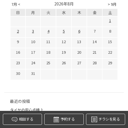
2026年8月
7月 <
> 9月
日
月
火
水
木
金
土
1
2
3
4
5
6
7
8
9
10
11
12
13
14
15
16
17
18
19
20
21
22
23
24
25
26
27
28
29
30
31
タイヤ点検・安全点検/タイヤ履き替え/オイル交換/その他
ピット作業の予約
クローク契約会員専用タイヤ履き替え※タイヤ履き替えを
希望のクローク契約会員の方はこちらを選択ください
本日のタイヤ履き替え順番待ち予約 ※クローク契約会員の
最近の投稿
方はご利用いただけません
タイヤの安心点検♪
相談する
予約する
チラシを見る
SUVタイヤもお任せください！