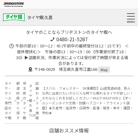
タイヤ館 久喜
タイヤのことならブリヂストンのタイヤ館へ
0480-21-5287
午前の部10：30～12：45 (午前中の最終受付は12：15です) ＜
昼休憩挟む＞ 午後の部13：30～19：00 《作業受付終了18：
30》▶︎混雑状況、作業状況によっては受付終了時間が早まる場
合があります。
〒346-0029 埼玉県久喜市江面166
Map
タイ
都
埼
店
タ
ヤ・
道
玉
舗
【スバル フォレスター SK後期型】山道雪道峠道、色ん
イ
ホイ
府
県
お
な所に出掛けたいからどんな時でも頼れるタイヤが欲しい！
ヤ
ール
県
の
ス
それならこれをお試しください！MULTI WEATHER２【オー
館
専門
か
タ
ス
ルシーズンタイヤ交換・防錆ハブコート・アライメント調
久
店の
ら
イ
メ
整】★久喜市・加須市・白岡市・菖蒲・鷲宮・幸手・蓮田・
喜
タイ
探
ヤ
情
予約★
TOP
ヤ館
す
館
報
店舗おススメ情報