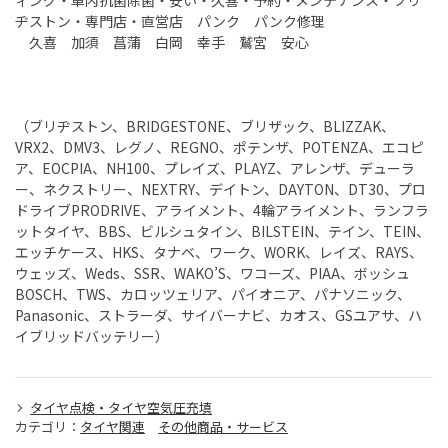
ヂストン・専門店・直営店 パンク パンク修理
久喜 加須 菖蒲 白岡 幸手 鷲宮 安心
（ブリヂストン、BRIDGESTONE、ブリザック、BLIZZAK、
VRX2、DMV3、レグノ、REGNO、ポテンザ、POTENZA、エコピ
ア、EOCPIA、NH100、プレイズ、PLAYZ、アレンザ、デューラ
ー、ネクストリー、NEXTRY、デイトン、DAYTON、DT30、プロ
ドライブPRODRIVE、アライメント、4輪アライメント、ランフラ
ットタイヤ、BBS、ビルシュタイン、BILSTEIN、テイン、TEIN、
エッチケース、HKS、タナベ、ワーク、WORK、レイズ、RAYS、
ウェッズ、Weds、SSR、WAKO’S、ワコーズ、PIAA、ボッシュ
BOSCH、TWS、カロッツェリア、パイオニア、パナソニック、
Panasonic、ストラーダ、サイバーナビ、カオス、GSユアサ、ハ
イブリッドバッテリー）
タイヤ点検・タイヤ空気圧充填
カテゴリ：
タイヤ関連
その他商品・サービス