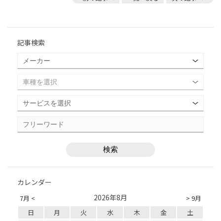
記事検索
カレンダー
2026年8月
7月 <
> 9月
日
月
火
水
木
金
土