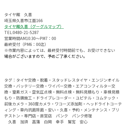
タイヤ館 久喜
埼玉県久喜市江面166
タイヤ館久喜（グーグルマップ）
TEL:0480-21-5287
営業時間AM10:30～PM7：00
最終受付（PM6：00迄）
※作業内容によっては、最終受付時間前でも、お受けできない
場合がございますので、予めご了承ください。
タグ：タイヤ交換・脱着・スタッドレスタイヤ・エンジンオイル
交換・バッテリー交換・ワイパー交換・エアコンフィルター交
換・窒素ガス・空気圧点検・無料点検・無料見積もり・車検見積
もり・防錆施工・ドライブレコーダー・ユピテル・コムテック・
前後カメラ・360度カメラ・ワコーズ添加剤・ヘッドライトコーテ
ィング・車内抗菌除菌・安い・久喜・予約・メンテナンス・ブリ
ヂストン・専門店・直営店 パンク パンク修理
久喜 加須 菖蒲 白岡 幸手 鷲宮 安心