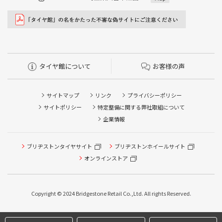
タイヤ館について
お客様の声
サイトマップ
リンク
プライバシーポリシー
サイトポリシー
特定整備に関する弊社取組について
企業情報
タイヤ点検・安全点検/タイヤ履き替え/オイル交換/その他
ブリヂストンタイヤサイト
ブリヂストンホイールサイト
ピット作業の予約
オンラインストア
クローク契約会員専用タイヤ履き替え※タイヤ履き替えを
希望のクローク契約会員の方はこちらを選択ください
Copyright © 2024 Bridgestone Retail Co.,Ltd. All rights Reserved.
本日のタイヤ履き替え順番待ち予約 ※クローク契約会員の
方はご利用いただけません