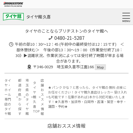
タイヤ館 久喜
タイヤのことならブリヂストンのタイヤ館へ
0480-21-5287
午前の部10：30～12：45 (午前中の最終受付は12：15です) ＜
昼休憩挟む＞ 午後の部13：30～19：00 《作業受付終了18：
30》▶︎混雑状況、作業状況によっては受付終了時間が早まる場
合があります。
〒346-0029 埼玉県久喜市江面166
Map
タイ
都
埼
店
タ
ヤ・
道
玉
舗
イ
★ パンク かな？と思ったら、タイヤ館の 無料 点検 に
ホイ
府
県
お
ヤ
お任せください！タイヤ館久喜店はレッカー 受け入れ
ール
県
の
ス
館
も可能です！在庫があれば1本から対応可能いたしま
専門
か
タ
ス
久
す！★久喜市・加須市・白岡市・菖蒲・鷲宮・幸手・
店の
ら
イ
メ
喜
蓮田・予約★
タイ
探
ヤ
情
TOP
ヤ館
す
館
報
店舗おススメ情報