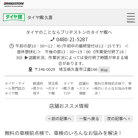
タイヤ館 久喜
タイヤのことならブリヂストンのタイヤ館へ
0480-21-5287
午前の部10：30～12：45 (午前中の最終受付は12：15です) ＜
昼休憩挟む＞ 午後の部13：30～19：00 《作業受付終了18：
30》▶︎混雑状況、作業状況によっては受付終了時間が早まる場
合があります。
〒346-0029 埼玉県久喜市江面166
Map
タイヤ・ホイ
都道府
埼玉県
タイヤ
店舗お
無料の車検前点検で、車
ール専門店の
県から
のタイ
館 久喜
ススメ
検のいろんなお悩みを解
タイヤ館
探す
ヤ館
TOP
情報
決！
店舗おススメ情報
< 前の記事へ
一覧へ戻る
次の記事へ >
無料の車検前点検で、車検のいろんなお悩みを解決！