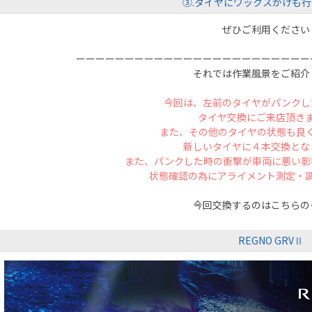
③.タイヤにワックスがけも
ぜひご利用ください
ーーーーーーーーーーーーーーーーーーーーーーーー
それでは作業風景をご紹介
今回は、左前のタイヤがパンクし
タイヤ交換に
ご来店頂き
また、その他のタイヤの状態も良
新しいタイヤに４
本交換とな
また、パンクした時の衝撃が車両に悪い影
状態確認の為に
アライメント測定・
今回交換するのはこちらの
REGNO GRVⅡ