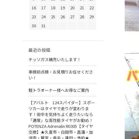
16
17
18
19
20
21
22
23
24
25
26
27
28
29
30
31
最近の投稿
チッソガス補充いたします！
車検前点検・お見積りお任せくださ
い！
軽トラオーナー様へお得なご案内
【アバルト 124スパイダー】スポー
ツカーはタイヤで走りが変わりま
す！街中を気持ちよく走りたいなら
「適度」な高性能タイヤがお勧め！
POTENZA Adrenalin RE005【タイヤ
交換】★久喜市・白岡市・菖蒲・加
須市・鷲宮・幸手・蓮田・予約★