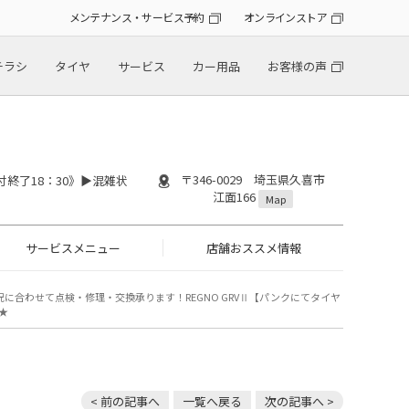
メンテナンス・サービス予約
オンラインストア
チラシ
タイヤ
サービス
カー用品
お客様の声
〒346-0029 埼玉県久喜市
付終了18：30》▶︎混雑状
江面166
Map
サービスメニュー
店舗おススメ情報
！状況に合わせて点検・修理・交換承ります！REGNO GRVⅡ【パンクにてタイヤ
★
< 前の記事へ
一覧へ戻る
次の記事へ >