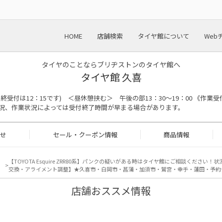
HOME
店舗検索
タイヤ館について
Web
タイヤのことならブリヂストンのタイヤ館へ
タイヤ館 久喜
の最終受付は12：15です) ＜昼休憩挟む＞ 午後の部13：30～19：00 《作業受
況、作業状況によっては受付終了時間が早まる場合があります。
せ
セール・クーポン情報
商品情報
【TOYOTA Esquire ZRR80系】パンクの疑いがある時はタイヤ館にご相談ください
交換・アライメント調整】★久喜市・白岡市・菖蒲・加須市・鷲宮・幸手・蓮田・予約
店舗おススメ情報