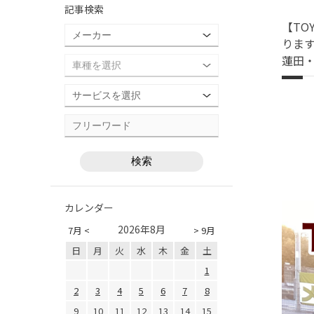
記事検索
【TO
ります
蓮田
カレンダー
2026年8月
7月 <
> 9月
日
月
火
水
木
金
土
1
2
3
4
5
6
7
8
9
10
11
12
13
14
15