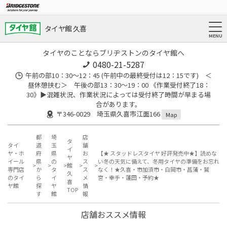
タイヤ館 久喜
タイヤのことならブリヂストンのタイヤ館へ
0480-21-5287
午前の部10：30～12：45 (午前中の最終受付は12：15です) ＜
昼休憩挟む＞ 午後の部13：30～19：00 《作業受付終了18：
30》▶︎混雑状況、作業状況によっては受付終了時間が早まる場
合があります。
〒346-0029 埼玉県久喜市江面166
Map
都
埼
店
タ
タイ
道
玉
舗
イ
ヤ・ホ
府
県
お
【★ スタッドレスタイヤ 好評発売中★】読めな
ヤ
イール
県
の
ス
い冬の天気に備えて、冬用タイヤの準備をお忘れ
館
専門店
か
タ
ス
なく！★久喜・市加須市・白岡市・菖蒲・鷲
久
のタイ
ら
イ
メ
宮・幸手・蓮田・予約★
喜
ヤ館
探
ヤ
情
TOP
す
館
報
店舗おススメ情報