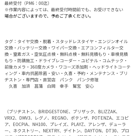
最終受付（PM6：00迄）
※作業内容によっては、最終受付時間前でも、お受けできない
場合がございますので、予めご了承ください。
タグ：タイヤ交換・脱着・スタッドレスタイヤ・エンジンオイル
交換・バッテリー交換・ワイパー交換・エアコンフィルター交
換・窒素ガス・空気圧点検・無料点検・無料見積もり・車検見積
もり・防錆施工・ドライブレコーダー・ユピテル・コムテック・
前後カメラ・360度カメラ・ワコーズ添加剤・ヘッドライトコーテ
ィング・車内抗菌除菌・安い・久喜・予約・メンテナンス・ブリ
ヂストン・専門店・直営店 パンク パンク修理
久喜 加須 菖蒲 白岡 幸手 鷲宮 安心
（ブリヂストン、BRIDGESTONE、ブリザック、BLIZZAK、
VRX2、DMV3、レグノ、REGNO、ポテンザ、POTENZA、エコピ
ア、EOCPIA、NH100、プレイズ、PLAYZ、アレンザ、デューラ
ー、ネクストリー、NEXTRY、デイトン、DAYTON、DT30、プロ