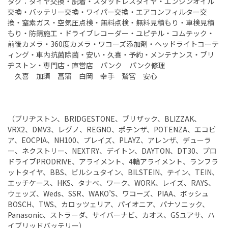
タグ：タイヤ交換・脱着・スタッドレスタイヤ・エンジンオイル
交換・バッテリー交換・ワイパー交換・エアコンフィルター交
換・窒素ガス・空気圧点検・無料点検・無料見積もり・車検見積
もり・防錆施工・ドライブレコーダー・ユピテル・コムテック・
前後カメラ・360度カメラ・ワコーズ添加剤・ヘッドライトコーテ
ィング・車内抗菌除菌・安い・久喜・予約・メンテナンス・ブリ
ヂストン・専門店・直営店 パンク パンク修理
久喜 加須 菖蒲 白岡 幸手 鷲宮 安心
（ブリヂストン、BRIDGESTONE、ブリザック、BLIZZAK、
VRX2、DMV3、レグノ、REGNO、ポテンザ、POTENZA、エコピ
ア、EOCPIA、NH100、プレイズ、PLAYZ、アレンザ、デューラ
ー、ネクストリー、NEXTRY、デイトン、DAYTON、DT30、プロ
ドライブPRODRIVE、アライメント、4輪アライメント、ランフラ
ットタイヤ、BBS、ビルシュタイン、BILSTEIN、テイン、TEIN、
エッチケース、HKS、タナベ、ワーク、WORK、レイズ、RAYS、
ウェッズ、Weds、SSR、WAKO’S、ワコーズ、PIAA、ボッシュ
BOSCH、TWS、カロッツェリア、パイオニア、パナソニック、
Panasonic、ストラーダ、サイバーナビ、カオス、GSユアサ、ハ
イブリッドバッテリー）