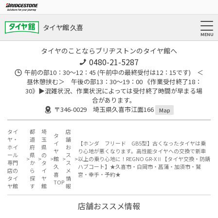
タイヤ館 久喜
タイヤのことならブリヂストンのタイヤ館へ
0480-21-5287
午前の部10：30～12：45 (午前中の最終受付は12：15です) ＜
昼休憩挟む＞ 午後の部13：30～19：00 《作業受付終了18：
30》▶︎混雑状況、作業状況によっては受付終了時間が早まる場
合があります。
〒346-0029 埼玉県久喜市江面166
Map
タイ
都
埼
店
タ
ヤ・
道
玉
舗
イ
【ホンダ フリード GB5型】古くなったタイヤは乗
ホイ
府
県
お
ヤ
り心地が悪くなります。高性能タイヤへの交換で新車
ール
県
の
ス
館
以上の乗り心地に！REGNO GR-XⅡ【タイヤ交換・防錆
専門
か
タ
ス
久
ハブコート】★久喜市・白岡市・菖蒲・加須市・鷲
店の
ら
イ
メ
喜
宮・幸手・予約★
タイ
探
ヤ
情
TOP
ヤ館
す
館
報
店舗おススメ情報