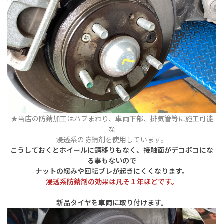
★当店の防錆加工はハブまわり、車両下部、排気管等に施工可能
な
浸透系の防錆剤を使用しています。
こうしておくとホイールに錆移りもなく、接触面がデコボコにな
る事もないので
ナットの緩みや回転ブレが起きにくくなります。
浸透系防錆剤の効果は凡そ１年ほどです。
新品タイヤを車両に取り付けます。