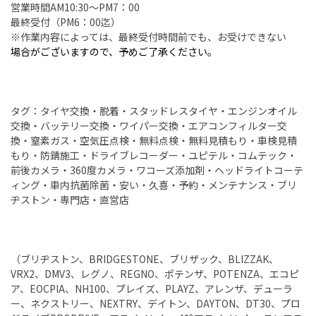
営業時間AM10:30～PM7：00
最終受付（PM6：00迄）
※作業内容によっては、最終受付時間前でも、お受けできない
場合がございますので、予めご了承ください。
タグ：タイヤ交換・脱着・スタッドレスタイヤ・エンジンオイル
交換・バッテリー交換・ワイパー交換・エアコンフィルター交
換・窒素ガス・空気圧点検・無料点検・無料見積もり・車検見積
もり・防錆施工・ドライブレコーダー・ユピテル・コムテック・
前後カメラ・360度カメラ・ワコーズ添加剤・ヘッドライトコーテ
ィング・車内抗菌除菌・安い・久喜・予約・メンテナンス・ブリ
ヂストン・専門店・直営店
（ブリヂストン、BRIDGESTONE、ブリザック、BLIZZAK、
VRX2、DMV3、レグノ、REGNO、ポテンザ、POTENZA、エコピ
ア、EOCPIA、NH100、プレイズ、PLAYZ、アレンザ、デューラ
ー、ネクストリー、NEXTRY、デイトン、DAYTON、DT30、プロ