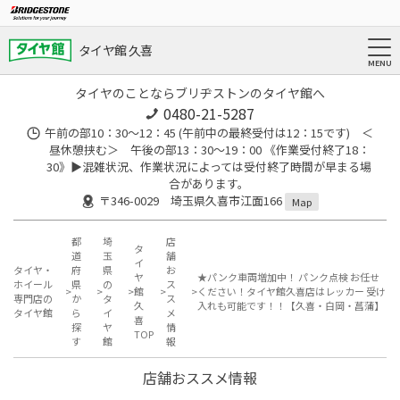
タイヤ館 久喜
タイヤのことならブリヂストンのタイヤ館へ
0480-21-5287
午前の部10：30～12：45 (午前中の最終受付は12：15です) ＜
昼休憩挟む＞ 午後の部13：30～19：00 《作業受付終了18：
30》▶︎混雑状況、作業状況によっては受付終了時間が早まる場
合があります。
〒346-0029 埼玉県久喜市江面166
Map
都
埼
店
タ
道
玉
舗
イ
タイヤ・
府
県
お
ヤ
★パンク車両増加中！ パンク点検 お任せ
ホイール
県
の
ス
館
ください！タイヤ館久喜店はレッカー 受け
専門店の
か
タ
ス
久
入れも可能です！！【久喜・白岡・菖蒲】
タイヤ館
ら
イ
メ
喜
探
ヤ
情
TOP
す
館
報
店舗おススメ情報