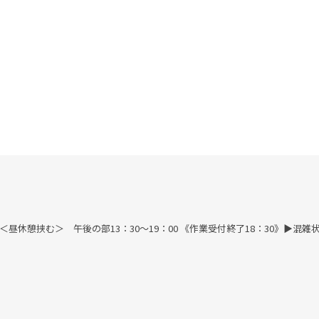
す) ＜昼休憩挟む＞ 午後の部13：30～19：00 《作業受付終了18：30》