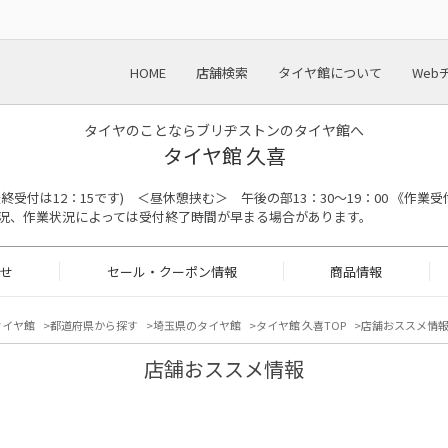
HOME
店舗検索
タイヤ館について
Web
タイヤのことならブリヂストンのタイヤ館へ
タイヤ館 久喜
の最終受付は12：15です) ＜昼休憩挟む＞ 午後の部13：30～19：00 《作業受
況、作業状況によっては受付終了時間が早まる場合があります。
せ
セール・クーポン情報
商品情報
タイヤ館
都道府県から探す
埼玉県のタイヤ館
タイヤ館 久喜TOP
店舗おススメ情
店舗おススメ情報