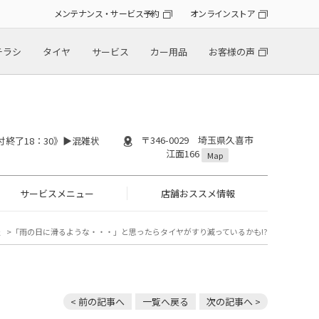
メンテナンス・サービス予約
オンラインストア
チラシ
タイヤ
サービス
カー用品
お客様の声
〒346-0029 埼玉県久喜市
付終了18：30》▶︎混雑状
江面166
Map
サービスメニュー
店舗おススメ情報
報
「雨の日に滑るような・・・」と思ったらタイヤがすり減っているかも!?
< 前の記事へ
一覧へ戻る
次の記事へ >