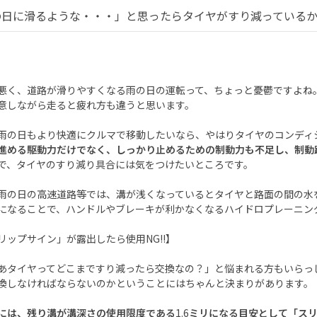
の日に滑るような・・・」と思ったらタイヤがすり減っているかも
悪く、道路が滑りやすくなる雨の日の運転って、ちょっと憂鬱ですよね
意しながら走ると疲れ方も違うと思います。
雨の日もより快適にクルマで移動したいなら、やはりタイヤのコンディ
進める駆動力だけでなく、しっかり止めるための制動力も不足し、制動
で、タイヤのすり減り具合には気をつけたいところです。
雨の日の高速道路等では、溝が浅くなっているとタイヤと路面の間の水
になることで、ハンドルやブレーキが利かなくなるハイドロプレーニン
リップサイン」が露出したら使用
NG!!
】
あタイヤってどこまですり減ったら交換なの？」と悩まれる方もいらっ
換しなければならないのかということにはちゃんと決まりがあります。
には、残り溝が溝深さの使用限度である
1.6
ミリになる目安として「ス