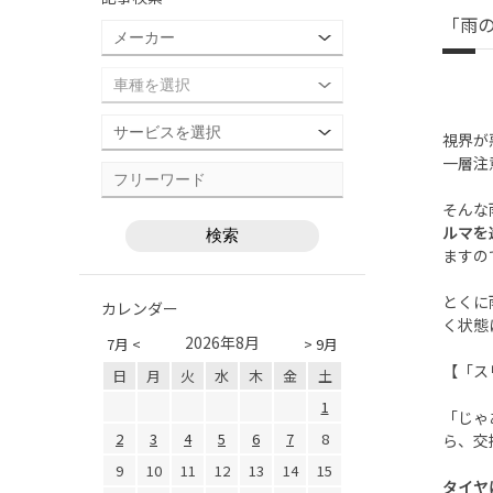
「雨
視界が
一層注
そんな
ルマを
ますの
とくに
カレンダー
く状態
2026年8月
7月 <
> 9月
【「ス
日
月
火
水
木
金
土
1
「じゃ
2
3
4
5
6
7
8
ら、交
9
10
11
12
13
14
15
タイヤ