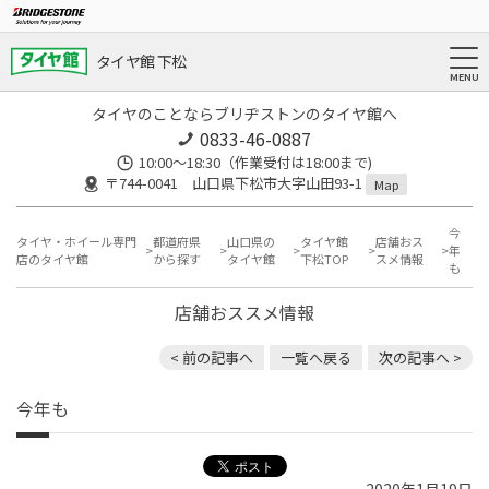
タイヤ館 下松
タイヤのことならブリヂストンのタイヤ館へ
0833-46-0887
10:00～18:30（作業受付は18:00まで)
〒744-0041 山口県下松市大字山田93-1
Map
今
タイヤ・ホイール専門
都道府県
山口県の
タイヤ館
店舗おス
年
店のタイヤ館
から探す
タイヤ館
下松TOP
スメ情報
も
店舗おススメ情報
< 前の記事へ
一覧へ戻る
次の記事へ >
今年も