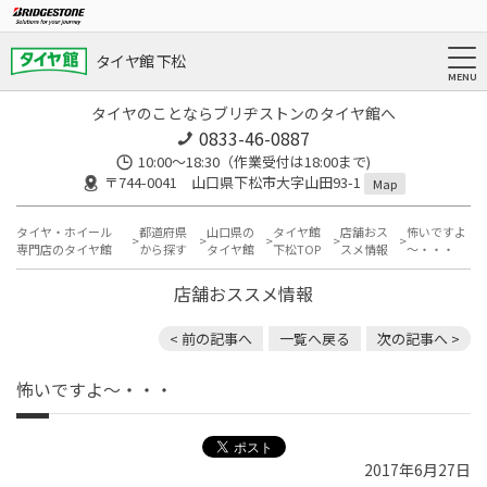
タイヤ館 下松
タイヤのことならブリヂストンのタイヤ館へ
0833-46-0887
10:00～18:30（作業受付は18:00まで)
〒744-0041 山口県下松市大字山田93-1
Map
タイヤ・ホイール
都道府県
山口県の
タイヤ館
店舗おス
怖いですよ
専門店のタイヤ館
から探す
タイヤ館
下松TOP
スメ情報
～・・・
店舗おススメ情報
< 前の記事へ
一覧へ戻る
次の記事へ >
怖いですよ～・・・
2017年6月27日