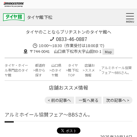
タイヤ館 下松
タイヤのことならブリヂストンのタイヤ館へ
0833-46-0887
10:00～18:30（作業受付は18:00まで)
〒744-0041 山口県下松市大字山田93-1
Map
タイヤ・ホイー
都道府
山口県
タイヤ
店舗お
アルミホイール協賛
ル専門店のタイ
県から
のタイ
館 下松
ススメ
フェア〜BBSさん。
ヤ館
探す
ヤ館
TOP
情報
店舗おススメ情報
< 前の記事へ
一覧へ戻る
次の記事へ >
アルミホイール協賛フェア〜BBSさん。