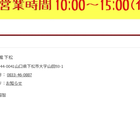
館 下松
44-0041山口県下松市大字山田93-1
号：
0833-46-0887
リ：
お知らせ
越智